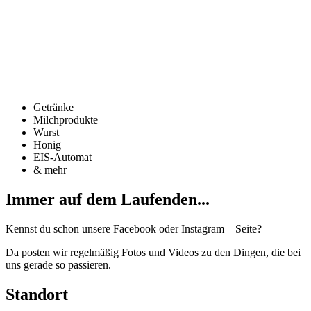
Honig
EIS-Automat
& mehr
Immer auf dem Laufenden...
Kennst du schon unsere Facebook oder Instagram – Seite?
Da posten wir regelmäßig Fotos und Videos zu den Dingen, die bei
uns gerade so passieren.
Standort
Oma Frida
– SB-Dorfladen
Drosselstrasse 1
74653 Ingelfingen-Hermuthausen
Kontakt
Telefon:
07940/2403
Mail:
omafrida@herimouth.de